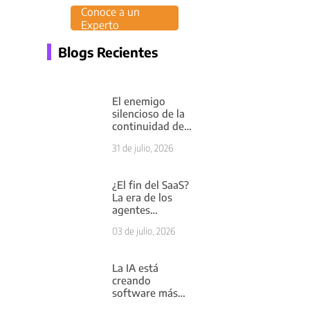
Conoce a un
Experto
Blogs Recientes
El enemigo
silencioso de la
continuidad del
negocio: cuando
31 de julio, 2026
el problema
empieza antes
de llegar a tu
¿El fin del SaaS?
servidor
La era de los
agentes
inteligentes ya
03 de julio, 2026
comenzó
La IA está
creando
software más
rápido de lo que