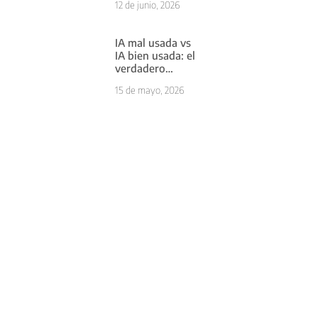
12 de junio, 2026
las empresas
pueden
entenderlo
IA mal usada vs
IA bien usada: el
verdadero
problema no es
15 de mayo, 2026
la herramienta