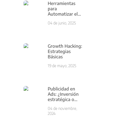
Herramientas
para
Automatizar el
Marketing
04 de junio, 2025
Digital
Growth Hacking:
Estrategias
Básicas
19 de mayo, 2025
Publicidad en
Ads: ¿Inversión
estratégica o
simple gasto?
04 de noviembre,
2024