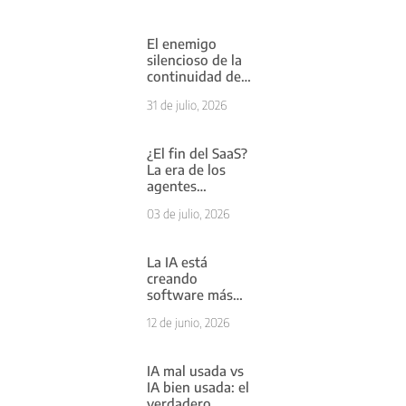
El enemigo
silencioso de la
continuidad del
negocio: cuando
31 de julio, 2026
el problema
empieza antes
de llegar a tu
¿El fin del SaaS?
servidor
La era de los
agentes
inteligentes ya
03 de julio, 2026
comenzó
La IA está
creando
software más
rápido de lo que
12 de junio, 2026
las empresas
pueden
entenderlo
IA mal usada vs
IA bien usada: el
verdadero