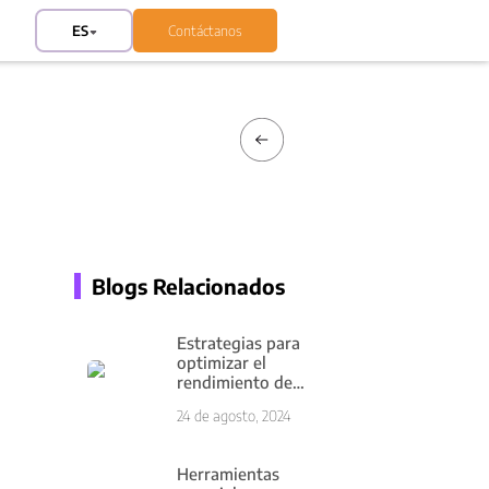
ES
Contáctanos
Blogs Relacionados
Estrategias para
optimizar el
rendimiento de
aplicaciones web
24 de agosto, 2024
y móviles
Herramientas