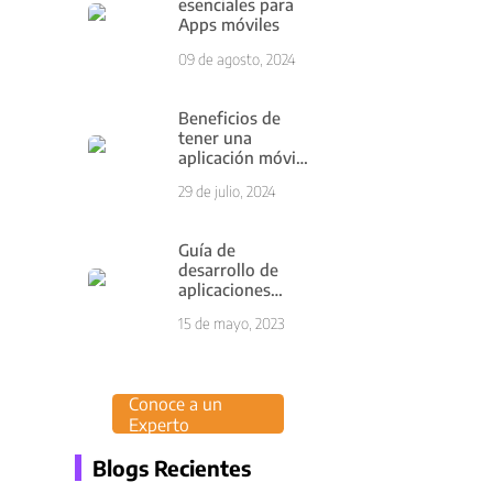
esenciales para
Apps móviles
09 de agosto, 2024
Beneficios de
tener una
aplicación móvil
para tu negocio
29 de julio, 2024
Guía de
desarrollo de
aplicaciones
móviles: Cómo
15 de mayo, 2023
construir una
App exitosa.
Conoce a un
Experto
Blogs Recientes