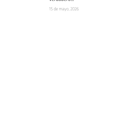
problema no es
15 de mayo, 2026
la herramienta